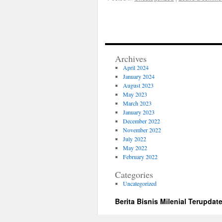
Archives
April 2024
January 2024
August 2023
May 2023
March 2023
January 2023
December 2022
November 2022
July 2022
May 2022
February 2022
Categories
Uncategorized
Berita Bisnis Milenial Terupdat