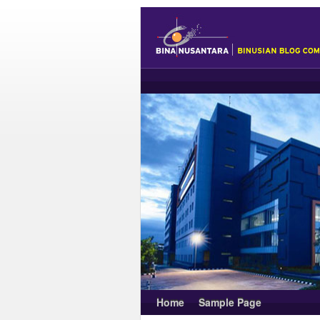
Home
Sample Page