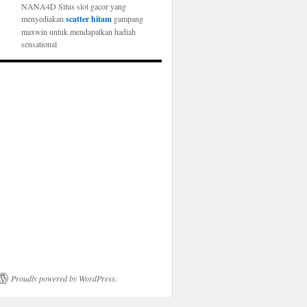
NANA4D Situs slot gacor yang
menyediakan
scatter hitam
gampang
maxwin untuk mendapatkan hadiah
sensational
Proudly powered by WordPress.